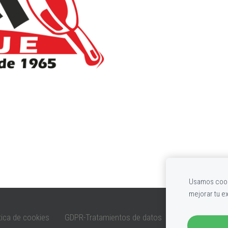
Usamos cooki
mejorar tu e
tica de cookies
GDPR-Tratamientos de datos
GDPR-F. Portabi