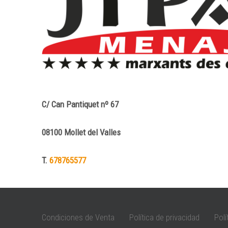
C/ Can Pantiquet nº 67
08100 Mollet del Valles
T.
678765577
Condiciones de Venta
Política de privacidad
Polí