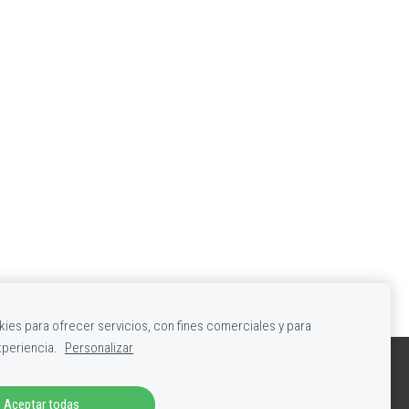
es para ofrecer servicios, con fines comerciales y para
xperiencia.
Personalizar
lidad
Derecho al olvido
F. Desistimiento
Aceptar todas